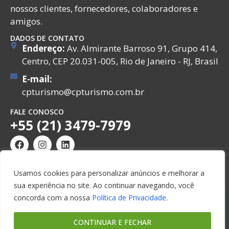
nossos clientes, fornecedores, colaboradores e
amigos.
DADOS DE CONTATO
Endereço:
Av. Almirante Barroso 91, Grupo 414,
Centro, CEP 20.031-005, Rio de Janeiro - RJ, Brasil
E-mail:
cpturismo@cpturismo.com.br
FALE CONOSCO
+55 (21) 3479-7979
Usamos cookies para personalizar anúncios e melhorar a
sua experiência no site. Ao continuar navegando, você
© Copyright 2026. CP Turismo e Viagens. Todos os
concorda com a nossa
Política de Privacidade
.
direitos reservados.
CONTINUAR E FECHAR