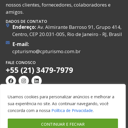
nossos clientes, fornecedores, colaboradores e
amigos.
DADOS DE CONTATO
Endereço:
Av. Almirante Barroso 91, Grupo 414,
Centro, CEP 20.031-005, Rio de Janeiro - RJ, Brasil
E-mail:
cpturismo@cpturismo.com.br
FALE CONOSCO
+55 (21) 3479-7979
Usamos cookies para personalizar anúncios e melhorar a
sua experiência no site. Ao continuar navegando, você
© Copyright 2026. CP Turismo e Viagens. Todos os
concorda com a nossa
Política de Privacidade
.
direitos reservados.
CONTINUAR E FECHAR