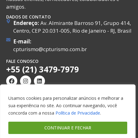
amigos.
DADOS DE CONTATO
Endereço:
Av. Almirante Barroso 91, Grupo 414,
Centro, CEP 20.031-005, Rio de Janeiro - RJ, Brasil
E-mail:
cpturismo@cpturismo.com.br
FALE CONOSCO
+55 (21) 3479-7979
Usamos cookies para personalizar anúncios e melhorar a
sua experiência no site. Ao continuar navegando, você
© Copyright 2026. CP Turismo e Viagens. Todos os
concorda com a nossa
Política de Privacidade
.
direitos reservados.
CONTINUAR E FECHAR