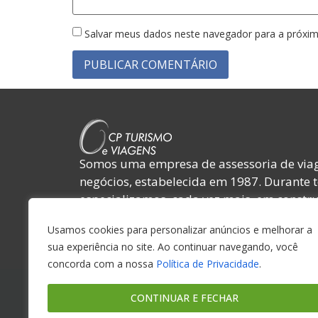
Salvar meus dados neste navegador para a próxim
Somos uma empresa de assessoria de viag
negócios, estabelecida em 1987. Durante 
especializamos, cada vez mais, em constru
relacionamentos com nossos clientes, forn
Usamos cookies para personalizar anúncios e melhorar a
colaboradores e amigos.
sua experiência no site. Ao continuar navegando, você
concorda com a nossa
Política de Privacidade
.
CONTINUAR E FECHAR
© Copy