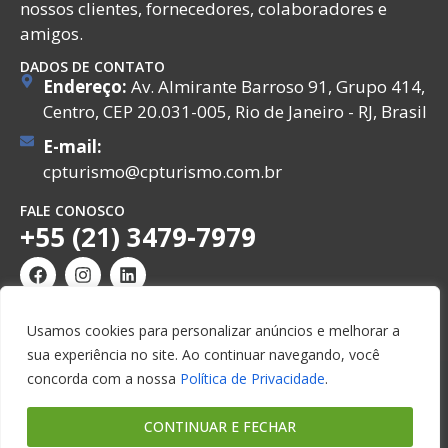
nossos clientes, fornecedores, colaboradores e
amigos.
DADOS DE CONTATO
Endereço:
Av. Almirante Barroso 91, Grupo 414,
Centro, CEP 20.031-005, Rio de Janeiro - RJ, Brasil
E-mail:
cpturismo@cpturismo.com.br
FALE CONOSCO
+55 (21) 3479-7979
Usamos cookies para personalizar anúncios e melhorar a
sua experiência no site. Ao continuar navegando, você
© Copyright 2026. CP Turismo e Viagens. Todos os
concorda com a nossa
Política de Privacidade
.
direitos reservados.
CONTINUAR E FECHAR