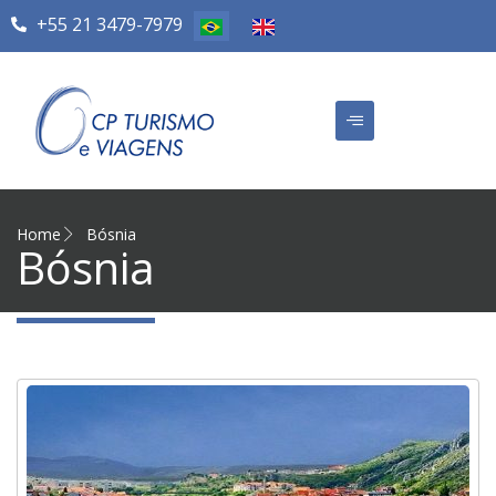
+55 21 3479-7979
Home
Bósnia
Bósnia