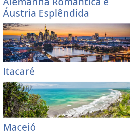
Alemanha Romântica e
Áustria Esplêndida
Itacaré
Maceió